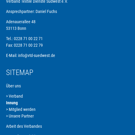
Verband Textile Dienste Südwest e.V.
Ansprechpartner: Daniel Fuchs
Adenauerallee 48
53113 Bonn
Tel.: 0228 71 00 22 71
Fax: 0228 71 00 22 79
E-Mail:
info@vtd-suedwest.de
SITEMAP
Über uns
Verband
Navigation
Innung
überspringen
Mitglied werden
Unsere Partner
Arbeit des Verbandes