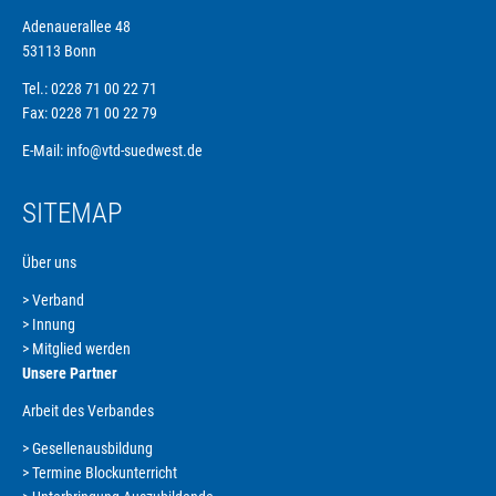
Adenauerallee 48
53113 Bonn
Tel.: 0228 71 00 22 71
Fax: 0228 71 00 22 79
E-Mail:
info@vtd-suedwest.de
SITEMAP
Über uns
Verband
Navigation
Innung
überspringen
Mitglied werden
Unsere Partner
Arbeit des Verbandes
Gesellenausbildung
Navigation
Termine Blockunterricht