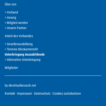
Über uns
Verband
Navigation
Innung
überspringen
Mitglied werden
Unsere Partner
Arbeit des Verbandes
Gesellenausbildung
Navigation
Termine Blockunterricht
überspringen
Unterbringung Auszubildende
Alternative Unterbringung
Mitglieder
by dievirtuellecouch.net
Navigation
Kontakt
Impressum
Datenschutz
Cookies zurücksetzen
überspringen