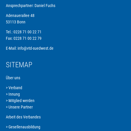
und
Ansprechpartner: Daniel Fuchs
Personal
Adenauerallee 48
53113 Bonn
Tel.: 0228 71 00 22 71
Fax: 0228 71 00 22 79
E-Mail:
info@vtd-suedwest.de
SITEMAP
Über uns
Verband
Navigation
Innung
überspringen
Mitglied werden
Unsere Partner
Arbeit des Verbandes
Gesellenausbildung