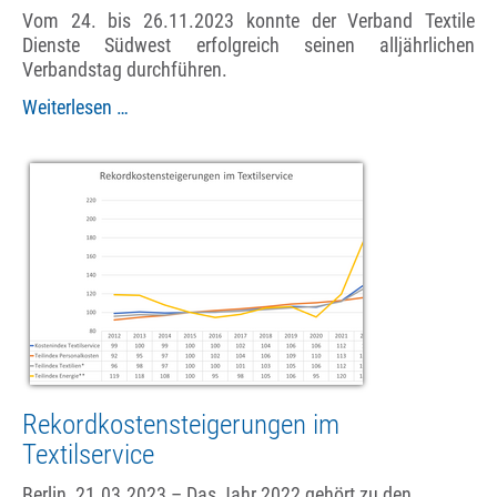
Vom 24. bis 26.11.2023 konnte der Verband Textile
Dienste Südwest erfolgreich seinen alljährlichen
Verbandstag durchführen.
Verbandstag
Weiterlesen …
des
VTD
anlässlich
des
50-
jährigen
Bestehens
Rekordkostensteigerungen im
Textilservice
Berlin, 21.03.2023 – Das Jahr 2022 gehört zu den