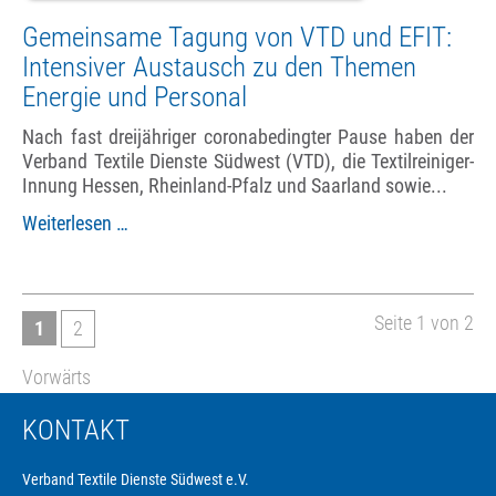
Gemeinsame Tagung von VTD und EFIT:
Intensiver Austausch zu den Themen
Energie und Personal
Nach fast dreijähriger coronabedingter Pause haben der
Verband Textile Dienste Südwest (VTD), die Textilreiniger-
Innung Hessen, Rheinland-Pfalz und Saarland sowie...
Gemeinsame
Weiterlesen …
Tagung
von
VTD
und
Seite 1 von 2
1
2
EFIT:
Intensiver
Vorwärts
Austausch
zu
KONTAKT
den
Themen
Verband Textile Dienste Südwest e.V.
Energie