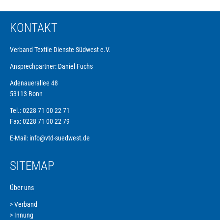
KONTAKT
Verband Textile Dienste Südwest e.V.
Ansprechpartner: Daniel Fuchs
Adenauerallee 48
53113 Bonn
Tel.: 0228 71 00 22 71
Fax: 0228 71 00 22 79
E-Mail:
info@vtd-suedwest.de
SITEMAP
Über uns
Verband
Navigation
Innung