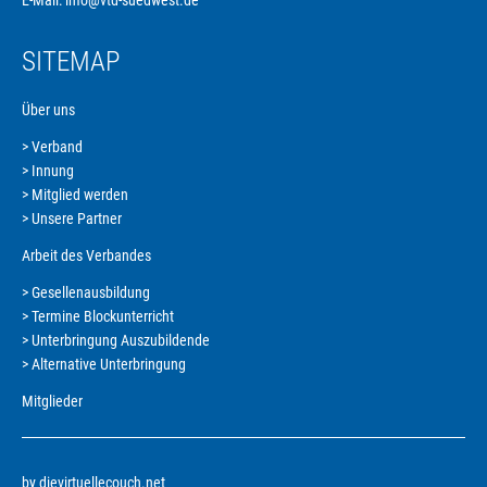
E-Mail:
info@vtd-suedwest.de
SITEMAP
Über uns
Verband
Navigation
Innung
überspringen
Mitglied werden
Unsere Partner
Arbeit des Verbandes
Gesellenausbildung
Navigation
Termine Blockunterricht
überspringen
Unterbringung Auszubildende
Alternative Unterbringung
Mitglieder
by dievirtuellecouch.net